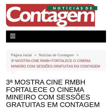
Ir
para
o
conteúdo
Página inicial
Notícias de Contagem
3ª MOSTRA CINE RMBH FORTALECE O CINEMA
MINEIRO COM SESSÕES GRATUITAS EM CONTAGEM
3ª MOSTRA CINE RMBH
FORTALECE O CINEMA
MINEIRO COM SESSÕES
GRATUITAS EM CONTAGEM