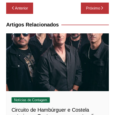
Navegação
Anterior
Próximo
de
Post
Artigos Relacionados
Notícias de Contagem
Circuito de Hambúrguer e Costela