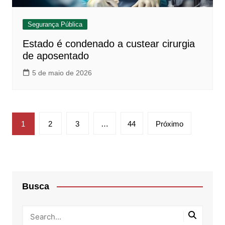
Segurança Pública
Estado é condenado a custear cirurgia
de aposentado
5 de maio de 2026
Paginação
1
2
3
…
44
Próximo
de
posts
Busca