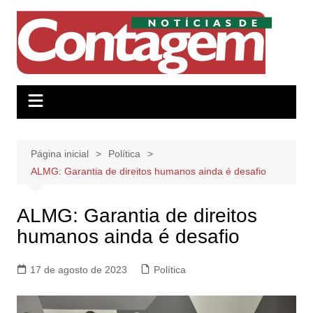
Ir
para
o
conteúdo
Página inicial
Política
ALMG: Garantia de direitos humanos ainda é desafio
ALMG: Garantia de direitos
humanos ainda é desafio
17 de agosto de 2023
Política