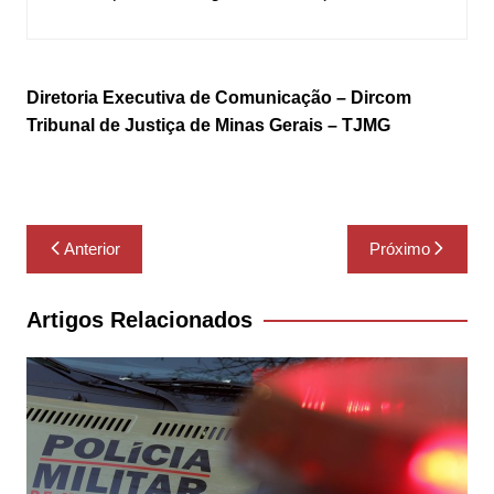
Diretoria Executiva de Comunicação – Dircom
Tribunal de Justiça de Minas Gerais – TJMG
Navegação
Anterior
Próximo
de
Post
Artigos Relacionados