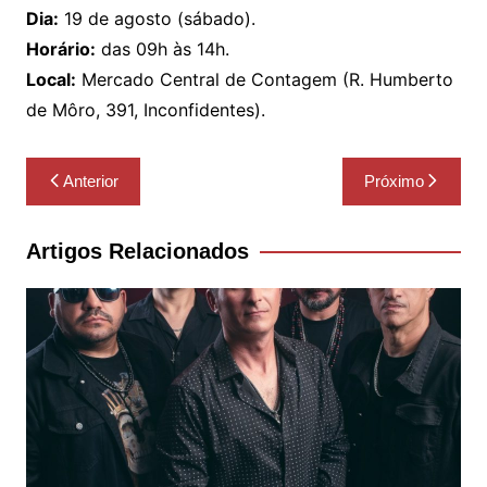
Dia:
19 de agosto (sábado).
Horário:
das 09h às 14h.
Local:
Mercado Central de Contagem (R. Humberto
de Môro, 391, Inconfidentes).
Navegação
Anterior
Próximo
de
Post
Artigos Relacionados