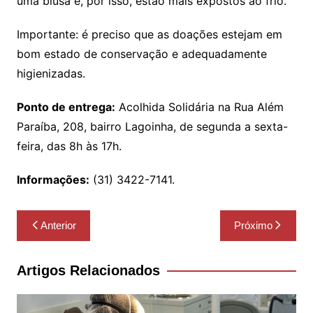
uma blusa e, por isso, estão mais expostos ao frio.
Importante: é preciso que as doações estejam em
bom estado de conservação e adequadamente
higienizadas.
Ponto de entrega:
Acolhida Solidária na Rua Além
Paraíba, 208, bairro Lagoinha, de segunda a sexta-
feira, das 8h às 17h.
Informações:
(31) 3422-7141.
Navegação
Anterior
Próximo
de
Post
Artigos Relacionados