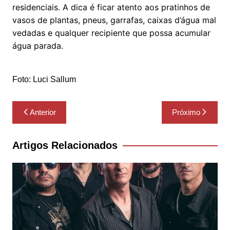
residenciais. A dica é ficar atento aos pratinhos de
vasos de plantas, pneus, garrafas, caixas d’água mal
vedadas e qualquer recipiente que possa acumular
água parada.
Foto: Luci Sallum
Navegação
Anterior
Próximo
de
Post
Artigos Relacionados