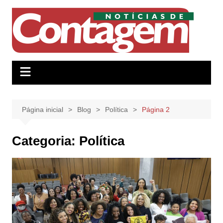
Ir
para
o
conteúdo
Página inicial
Blog
Política
Página 2
Categoria:
Política