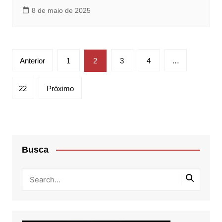
8 de maio de 2025
Paginação
Anterior
1
2
3
4
…
de
posts
22
Próximo
Busca