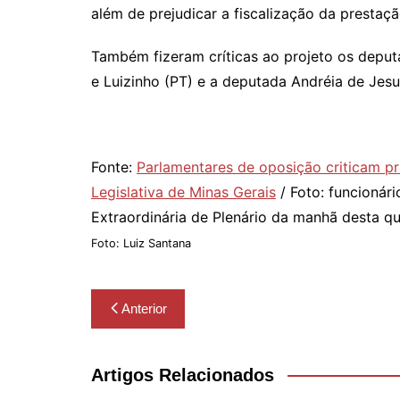
além de prejudicar a fiscalização da prestaçã
Também fizeram críticas ao projeto os deputa
e Luizinho (PT) e a deputada Andréia de Jesu
Fonte:
Parlamentares de oposição criticam pr
Legislativa de Minas Gerais
/ Foto: f
uncionári
Extraordinária de Plenário da manhã desta qu
Foto: Luiz Santana
Navegação
Anterior
de
Post
Artigos Relacionados