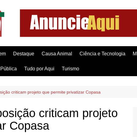
gem
Destaque
Causa Animal
Ciência e Tecnologia
M
Pública
Tudo por Aqui
Turismo
ição criticam projeto que permite privatizar Copasa
osição criticam projeto
zar Copasa