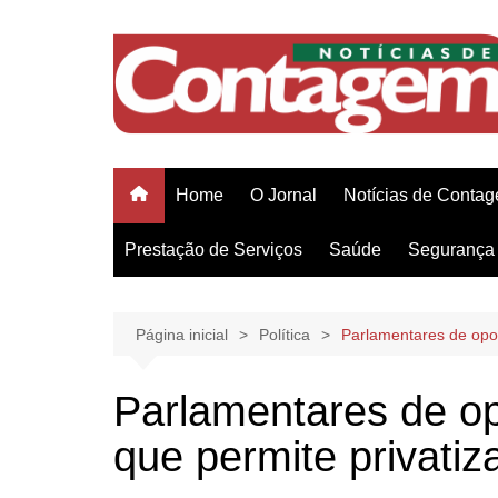
Ir
para
o
conteúdo
Home
O Jornal
Notícias de Conta
Prestação de Serviços
Saúde
Segurança 
Página inicial
Política
Parlamentares de opos
Parlamentares de op
que permite privati