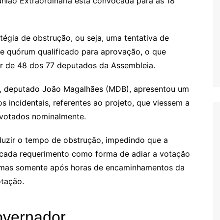
união Extraordinária está convocada para as 18
égia de obstrução, ou seja, uma tentativa de
de quórum qualificado para aprovação, o que
vor de 48 dos 77 deputados da Assembleia.
o, deputado João Magalhães (MDB), apresentou um
 incidentais, referentes ao projeto, que viessem a
 votados nominalmente.
reduzir o tempo de obstrução, impedindo que a
a cada requerimento como forma de adiar a votação
, mas somente após horas de encaminhamentos da
otação.
governador