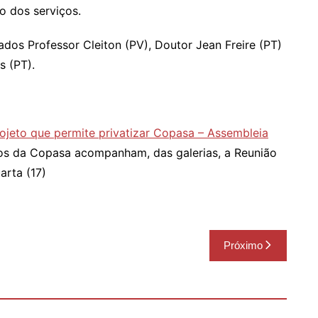
o dos serviços.
dos Professor Cleiton (PV), Doutor Jean Freire (PT)
s (PT).
ojeto que permite privatizar Copasa – Assembleia
os da Copasa acompanham, das galerias, a Reunião
arta (17)
Próximo