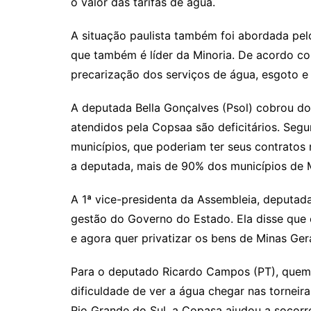
o valor das tarifas de água.
A situação paulista também foi abordada pelo
que também é líder da Minoria. De acordo co
precarização dos serviços de água, esgoto e 
A deputada Bella Gonçalves (Psol) cobrou do
atendidos pela Copsaa são deficitários. Segun
municípios, que poderiam ter seus contrato
a deputada, mais de 90% dos municípios de Mi
A 1ª vice-presidenta da Assembleia, deputa
gestão do Governo do Estado. Ela disse que
e agora quer privatizar os bens de Minas Gera
Para o deputado Ricardo Campos (PT), quem v
dificuldade de ver a água chegar nas torneir
Rio Grande do Sul, a Copasa ajudou a socorr