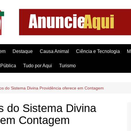
gem
Destaque
Causa Animal
Ciência e Tecnologia
M
Pública
Tudo por Aqui
Turismo
os do Sistema Divina Providência oferece em Contagem
s do Sistema Divina
e em Contagem