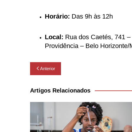
Horário:
Das 9h às 12h
Local:
Rua dos Caetés, 741 – 
Providência – Belo Horizonte
Navegação
Anterior
de
Post
Artigos Relacionados