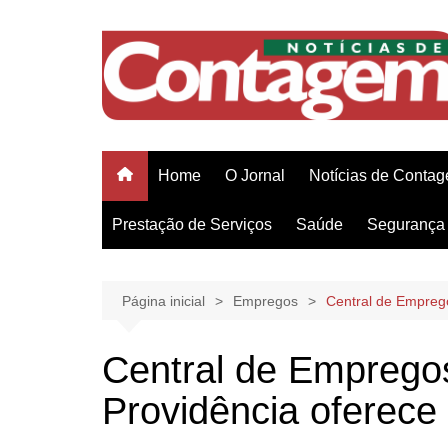
Ir
para
o
conteúdo
Home
O Jornal
Notícias de Conta
Prestação de Serviços
Saúde
Segurança 
Página inicial
Empregos
Central de Empreg
Central de Emprego
Providência oferec