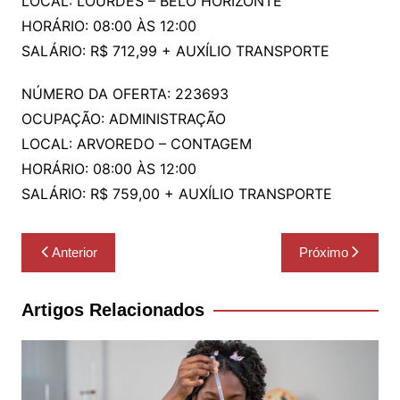
LOCAL: LOURDES – BELO HORIZONTE
HORÁRIO: 08:00 ÀS 12:00
SALÁRIO: R$ 712,99 + AUXÍLIO TRANSPORTE
NÚMERO DA OFERTA: 223693
OCUPAÇÃO: ADMINISTRAÇÃO
LOCAL: ARVOREDO – CONTAGEM
HORÁRIO: 08:00 ÀS 12:00
SALÁRIO: R$ 759,00 + AUXÍLIO TRANSPORTE
Navegação
Anterior
Próximo
de
Post
Artigos Relacionados