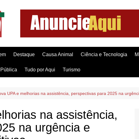
gem
Destaque
Causa Animal
Ciência e Tecnologia
M
Pública
Tudo por Aqui
Turismo
va UPA e melhorias na assistência, perspectivas para 2025 na urgênci
orias na assistência,
025 na urgência e