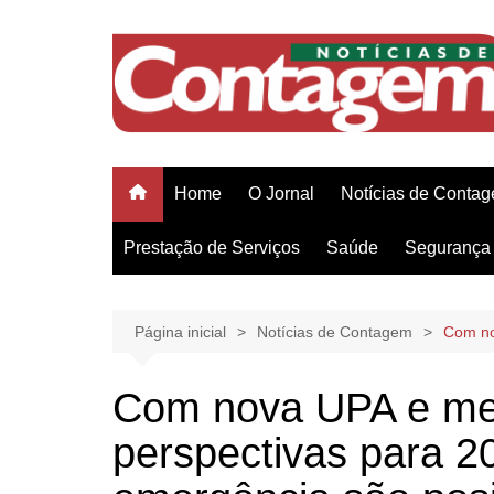
Ir
para
o
conteúdo
Home
O Jornal
Notícias de Conta
Prestação de Serviços
Saúde
Segurança 
Página inicial
Notícias de Contagem
Com no
Com nova UPA e melh
perspectivas para 2