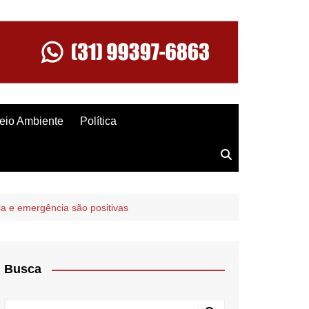
eio Ambiente
Política
a e emergência são positivas
Busca