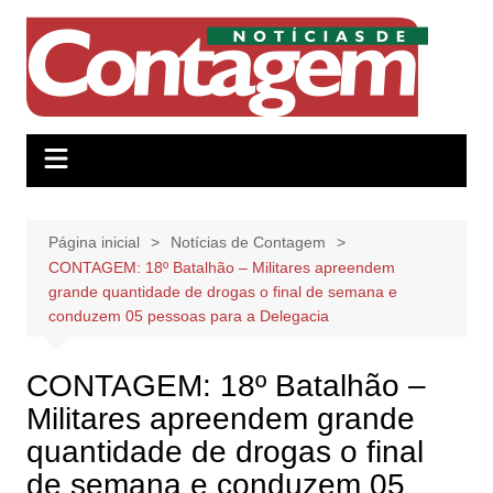
Ir
para
o
conteúdo
Página inicial
Notícias de Contagem
CONTAGEM: 18º Batalhão – Militares apreendem
grande quantidade de drogas o final de semana e
conduzem 05 pessoas para a Delegacia
CONTAGEM: 18º Batalhão –
Militares apreendem grande
quantidade de drogas o final
de semana e conduzem 05