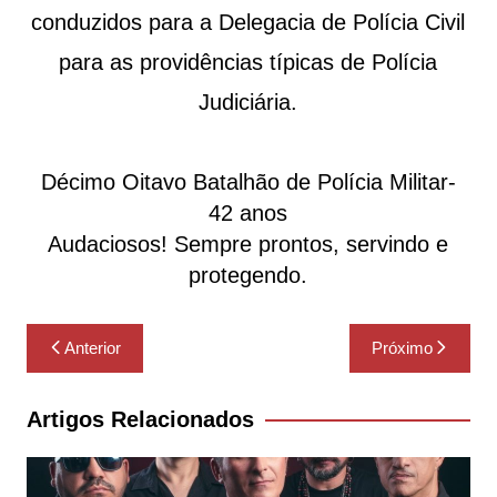
conduzidos para a Delegacia de Polícia Civil
para as providências típicas de Polícia
Judiciária.
Décimo Oitavo Batalhão de Polícia Militar-
42 anos
Audaciosos! Sempre prontos, servindo e
protegendo.
Navegação
Anterior
Próximo
de
Post
Artigos Relacionados