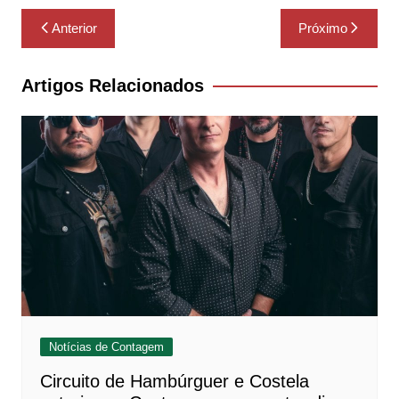
Navegação
Anterior
Próximo
de
Post
Artigos Relacionados
Notícias de Contagem
Circuito de Hambúrguer e Costela