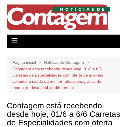
Ir
para
o
conteúdo
Página inicial
Notícias de Contagem
Contagem está recebendo desde hoje, 01/6 a 6/6
Carretas de Especialidades com oferta de exames
voltados à saúde da mulher: ultrassonagrafias de
mama, endovaginal, abdômen etc.
Contagem está recebendo
desde hoje, 01/6 a 6/6 Carretas
de Especialidades com oferta