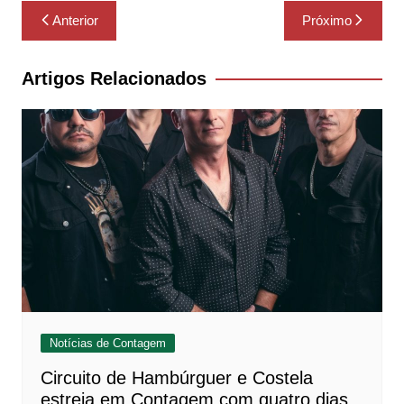
Navegação
Anterior
Próximo
de
Post
Artigos Relacionados
Notícias de Contagem
Circuito de Hambúrguer e Costela
estreia em Contagem com quatro dias