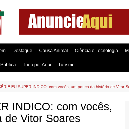
gem
Destaque
Causa Animal
Ciência e Tecnologia
M
Pública
Tudo por Aqui
Turismo
ÉRIE EU SUPER INDICO: com vocês, um pouco da história de Vitor S
R INDICO: com vocês,
a de Vitor Soares