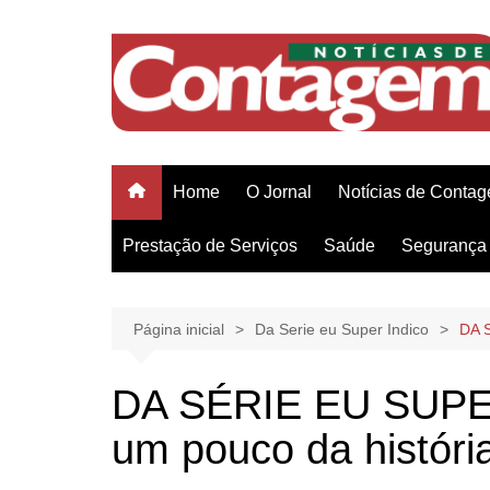
Ir
para
o
conteúdo
Home
O Jornal
Notícias de Conta
Prestação de Serviços
Saúde
Segurança 
Página inicial
Da Serie eu Super Indico
DA S
DA SÉRIE EU SUPE
um pouco da históri