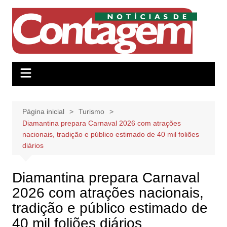
Ir
para
o
conteúdo
Página inicial
Turismo
Diamantina prepara Carnaval 2026 com atrações
nacionais, tradição e público estimado de 40 mil foliões
diários
Diamantina prepara Carnaval
2026 com atrações nacionais,
tradição e público estimado de
40 mil foliões diários