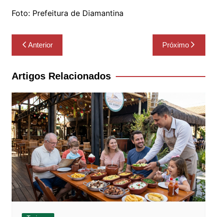
Foto: Prefeitura de Diamantina
Navegação
Anterior
Próximo
de
Post
Artigos Relacionados