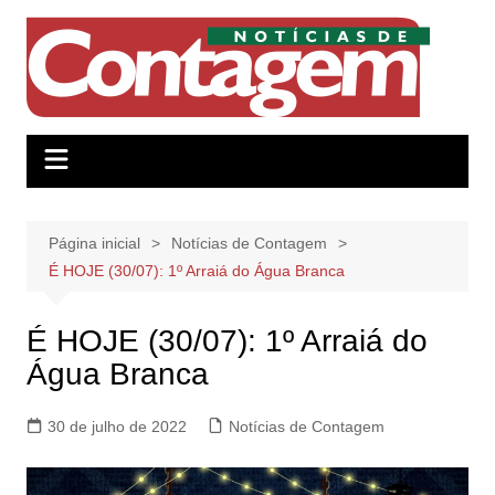
Ir
para
o
conteúdo
Página inicial
Notícias de Contagem
É HOJE (30/07): 1º Arraiá do Água Branca
É HOJE (30/07): 1º Arraiá do
Água Branca
30 de julho de 2022
Notícias de Contagem