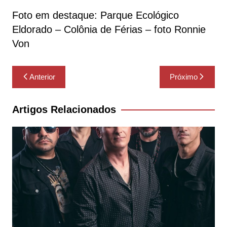
Foto em destaque: Parque Ecológico
Eldorado – Colônia de Férias – foto Ronnie
Von
Navegação
Anterior
Próximo
de
Post
Artigos Relacionados