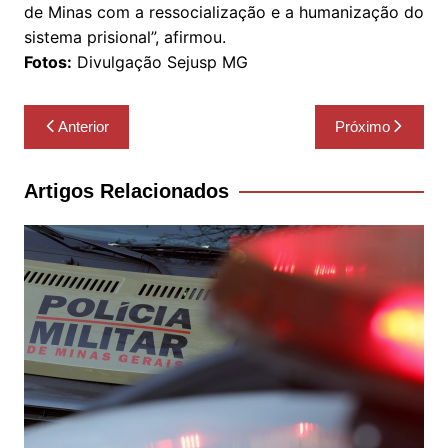
de Minas com a ressocialização e a humanização do
sistema prisional”, afirmou.
Fotos:
Divulgação Sejusp MG
Navegação
Anterior
Próximo
de
Post
Artigos Relacionados