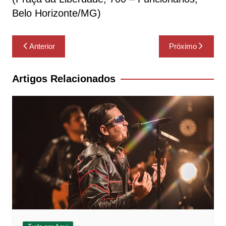
Belo Horizonte/MG)
Navegação
Anterior
Próximo
de
Post
Artigos Relacionados