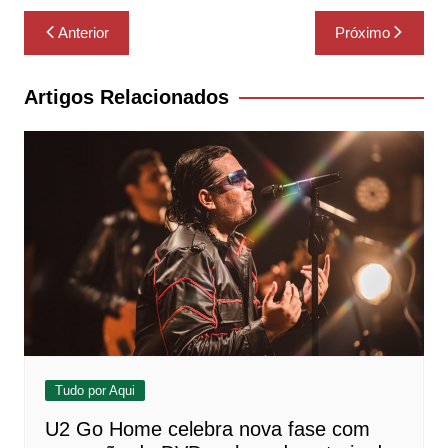
Navegação
Anterior
Próximo
de
Post
Artigos Relacionados
Tudo por Aqui
U2 Go Home celebra nova fase com