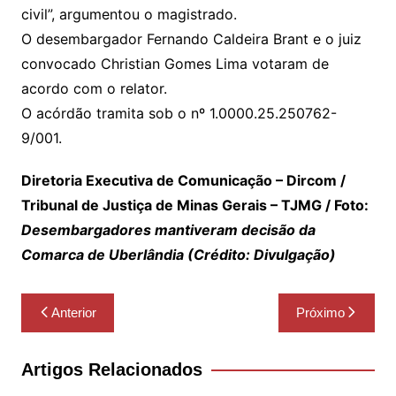
civil”, argumentou o magistrado.
O desembargador Fernando Caldeira Brant e o juiz
convocado Christian Gomes Lima votaram de
acordo com o relator.
O acórdão tramita sob o nº 1.0000.25.250762-
9/001.
Diretoria Executiva de Comunicação – Dircom /
Tribunal de Justiça de Minas Gerais – TJMG / Foto:
Desembargadores mantiveram decisão da
Comarca de Uberlândia (Crédito: Divulgação)
Navegação
Anterior
Próximo
de
Post
Artigos Relacionados