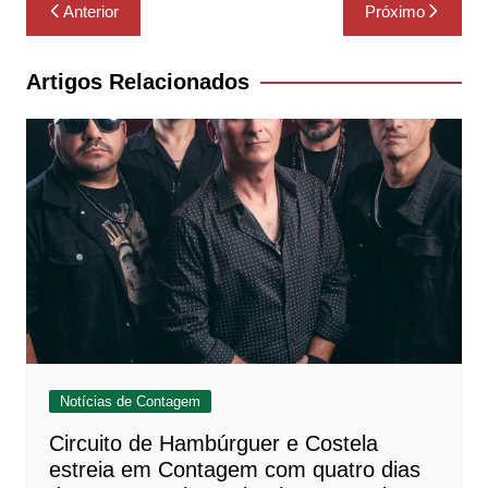
Navegação
Anterior
Próximo
de
Post
Artigos Relacionados
Notícias de Contagem
Circuito de Hambúrguer e Costela
estreia em Contagem com quatro dias