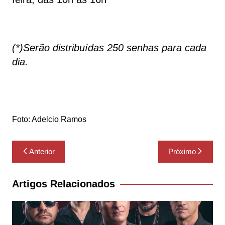
(*)Serão distribuídas 250 senhas para cada
dia.
Foto: Adelcio Ramos
Navegação
Anterior
Próximo
de
Post
Artigos Relacionados