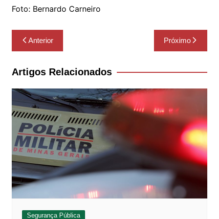
Foto: Bernardo Carneiro
Navegação
Anterior
Próximo
de
Post
Artigos Relacionados
Segurança Pública