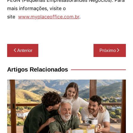
PEGN (Pequenas EmpresasGrandes Negócios). Para
mais informações, visite o
site
www.myplaceoffice.com.br
.
Navegação
Anterior
Próximo
de
Post
Artigos Relacionados