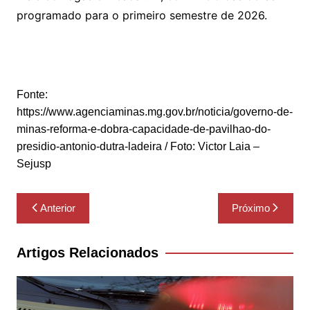
programado para o primeiro semestre de 2026.
Fonte:
https://www.agenciaminas.mg.gov.br/noticia/governo-de-
minas-reforma-e-dobra-capacidade-de-pavilhao-do-
presidio-antonio-dutra-ladeira / Foto: Victor Laia –
Sejusp
Navegação
Anterior
Próximo
de
Post
Artigos Relacionados