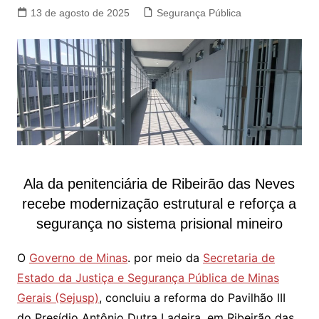
13 de agosto de 2025
Segurança Pública
Ala da penitenciária de Ribeirão das Neves
recebe modernização estrutural e reforça a
segurança no sistema prisional mineiro
O
Governo de Minas
. por meio da
Secretaria de
Estado da Justiça e Segurança Pública de Minas
Gerais (Sejusp)
, concluiu a reforma do Pavilhão III
do Presídio Antônio Dutra Ladeira, em Ribeirão das