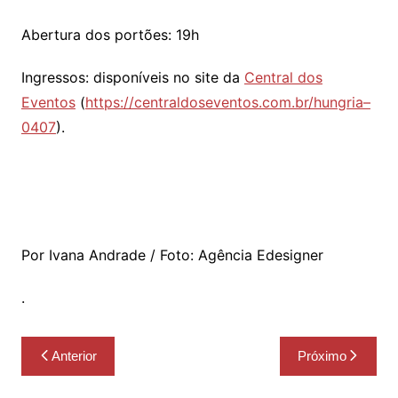
Abertura dos portões: 19h
Ingressos: disponíveis no site da
Central dos
Eventos
(
https://centraldoseventos.com.br/hungria–
0407
).
Por Ivana Andrade / Foto: Agência Edesigner
.
Navegação
Anterior
Próximo
de