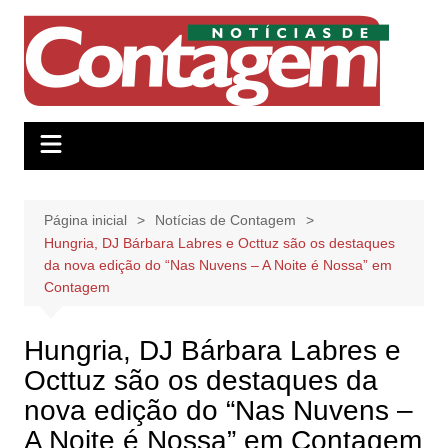
Ir
para
o
conteúdo
Página inicial
Notícias de Contagem
Hungria, DJ Bárbara Labres e Octtuz são os destaques
da nova edição do “Nas Nuvens – A Noite é Nossa” em
Contagem
Hungria, DJ Bárbara Labres e
Octtuz são os destaques da
nova edição do “Nas Nuvens –
A Noite é Nossa” em Contagem