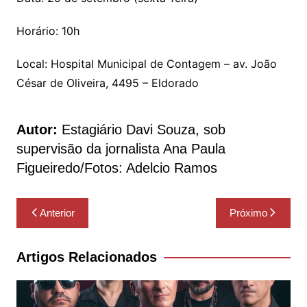
Horário: 10h
Local: Hospital Municipal de Contagem – av. João
César de Oliveira, 4495 – Eldorado
Autor:
Estagiário Davi Souza, sob
supervisão da jornalista Ana Paula
Figueiredo/Fotos: Adelcio Ramos
Navegação
Anterior
Próximo
de
Post
Artigos Relacionados