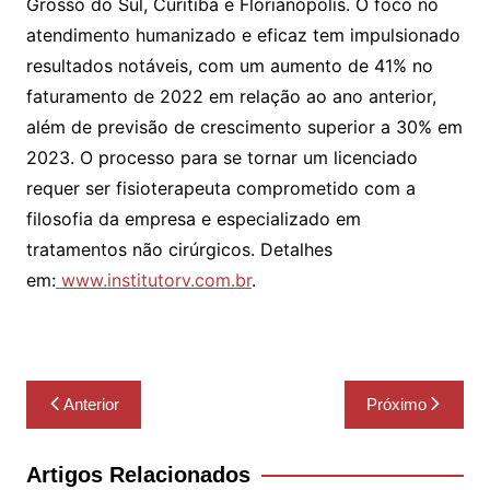
Grosso do Sul, Curitiba e Florianópolis. O foco no
atendimento humanizado e eficaz tem impulsionado
resultados notáveis, com um aumento de 41% no
faturamento de 2022 em relação ao ano anterior,
além de previsão de crescimento superior a 30% em
2023. O processo para se tornar um licenciado
requer ser fisioterapeuta comprometido com a
filosofia da empresa e especializado em
tratamentos não cirúrgicos. Detalhes
em:
www.institutorv.com.br
.
Navegação
Anterior
Próximo
de
Post
Artigos Relacionados