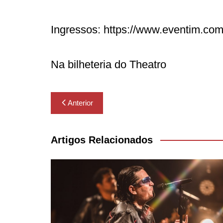
Ingressos: https://www.eventim.com.
Na bilheteria do Theatro
Navegação
Anterior
de
Post
Artigos Relacionados