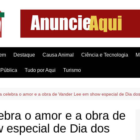
gem
Destaque
Causa Animal
Ciência e Tecnologia
M
Pública
Tudo por Aqui
Turismo
a celebra o amor e a obra de Vander Lee em show especial de Dia d
ebra o amor e a obra de
 especial de Dia dos