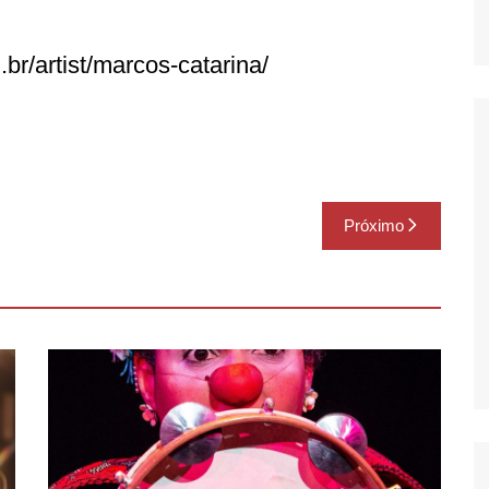
br/artist/marcos-catarina/
Próximo