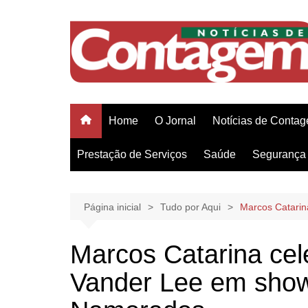
Ir
para
o
conteúdo
Home
O Jornal
Notícias de Conta
Prestação de Serviços
Saúde
Segurança 
Página inicial
Tudo por Aqui
Marcos Catarin
Marcos Catarina cel
Vander Lee em show