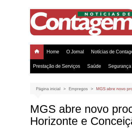
Ir
para
o
conteúdo
Home
O Jornal
Notícias de Conta
Prestação de Serviços
Saúde
Segurança 
Página inicial
Empregos
MGS abre novo pro
MGS abre novo proce
Horizonte e Concei