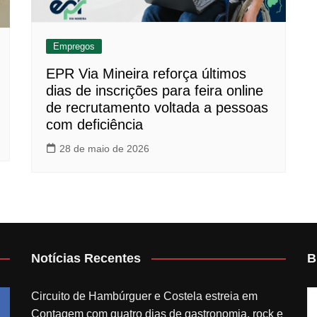
Empregos
EPR Via Mineira reforça últimos
dias de inscrições para feira online
de recrutamento voltada a pessoas
com deficiência
28 de maio de 2026
Notícias Recentes
B
Circuito de Hambúrguer e Costela estreia em
Contagem com quatro dias de gastronomia, rock e