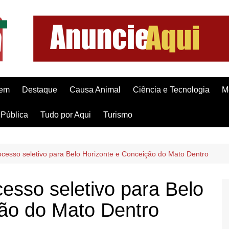
gem
Destaque
Causa Animal
Ciência e Tecnologia
M
Pública
Tudo por Aqui
Turismo
cesso seletivo para Belo Horizonte e Conceição do Mato Dentro
sso seletivo para Belo
ção do Mato Dentro