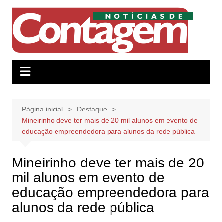
Ir
para
o
conteúdo
Página inicial
Destaque
Mineirinho deve ter mais de 20 mil alunos em evento de
educação empreendedora para alunos da rede pública
Mineirinho deve ter mais de 20
mil alunos em evento de
educação empreendedora para
alunos da rede pública