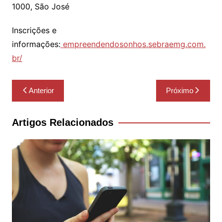
1000, São José
Inscrições e
informações:
empreendendosonhos.sebraemg.com.
br/
Navegação
Anterior
Próximo
de
Post
Artigos Relacionados