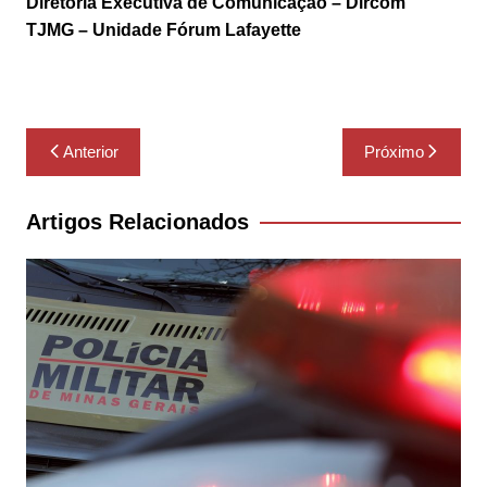
Diretoria Executiva de Comunicação – Dircom
TJMG – Unidade Fórum Lafayette
Navegação
Anterior
Próximo
de
Post
Artigos Relacionados