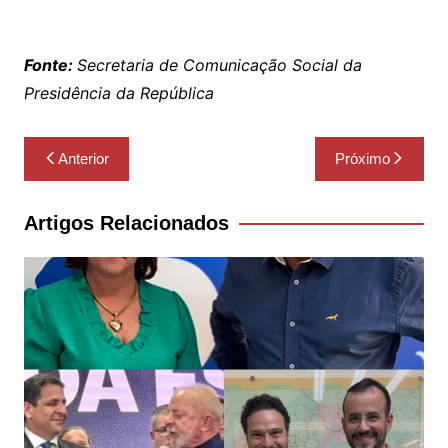
Fonte:
Secretaria de Comunicação Social da
Presidência da República
Navegação
Anterior
Próximo
de
Post
Artigos Relacionados