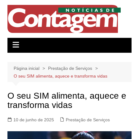
Ir
para
o
conteúdo
Página inicial
Prestação de Serviços
O seu SIM alimenta, aquece e transforma vidas
O seu SIM alimenta, aquece e
transforma vidas
10 de junho de 2025
Prestação de Serviços