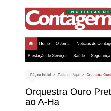
Ir
para
o
conteúdo
Home
O Jornal
Notícias de Conta
Prestação de Serviços
Saúde
Segurança 
Página inicial
Tudo por Aqui
Orquestra Ouro
Orquestra Ouro Pre
ao A-Ha