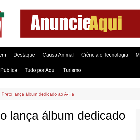
gem
Destaque
Causa Animal
Ciência e Tecnologia
M
Pública
Tudo por Aqui
Turismo
 Preto lança álbum dedicado ao A-Ha
to lança álbum dedicado