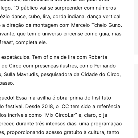
ôlego. “O público vai se surpreender com números
ézio dance, cubo, lira, corda indiana, dança vertical
vide a direção da montagem com Marcelo Tchelo Guno.
tivante, que tem o universo circense como guia, mas
reas”, completa ele.
s espetáculos. Tem oficina de lira com Roberta
 de Circo com presenças ilustres, como Fernando
, Sulla Mavrudis, pesquisadora da Cidade do Circo,
passo.
uedo! Essa maravilha é obra-prima do Instituto
do festival. Desde 2018, o ICC tem sido a referência
 incríveis como “Mix CircoLar” e, claro, o já
recer, durante três intensos dias, uma programação
ses, proporcionando acesso gratuito à cultura, tanto