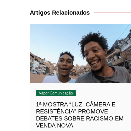
de
Post
Artigos Relacionados
Vapor Comunicação
1ª MOSTRA “LUZ, CÂMERA E
RESISTÊNCIA” PROMOVE
DEBATES SOBRE RACISMO EM
VENDA NOVA