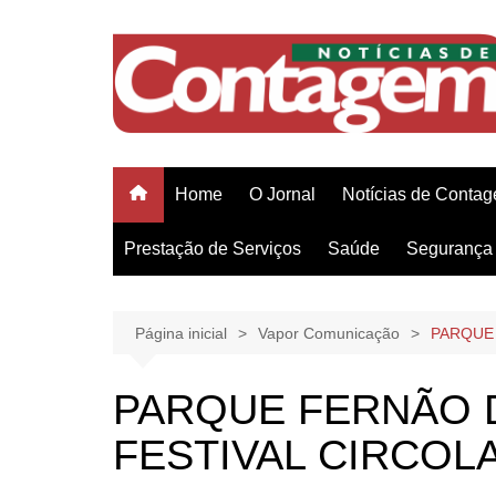
Ir
para
o
conteúdo
Home
O Jornal
Notícias de Conta
Prestação de Serviços
Saúde
Segurança 
Página inicial
Vapor Comunicação
PARQUE 
PARQUE FERNÃO D
FESTIVAL CIRCOLA