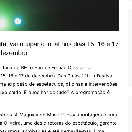
ta, vai ocupar o local nos dias 15, 16 e 17
 dezembro
tana de BH, o Parque Fernão Dias vai se
5, 16 e 17 de dezembro. Das 9h às 22h, o Festival
ma explosão de espetáculos, oficinas e intervenções
ueixo caído. E o melhor de tudo? A programação é
estreia “A Máquina do Mundo”. Essa montagem é uma
a Oliveira, uma das diretoras do espetáculo, garante
barismos, acrobacias e até perna-de-pau. Uma