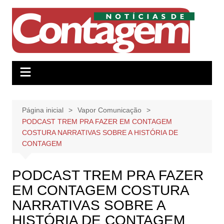
Ir
para
o
conteúdo
Página inicial
Vapor Comunicação
PODCAST TREM PRA FAZER EM CONTAGEM
COSTURA NARRATIVAS SOBRE A HISTÓRIA DE
CONTAGEM
PODCAST TREM PRA FAZER
EM CONTAGEM COSTURA
NARRATIVAS SOBRE A
HISTÓRIA DE CONTAGEM