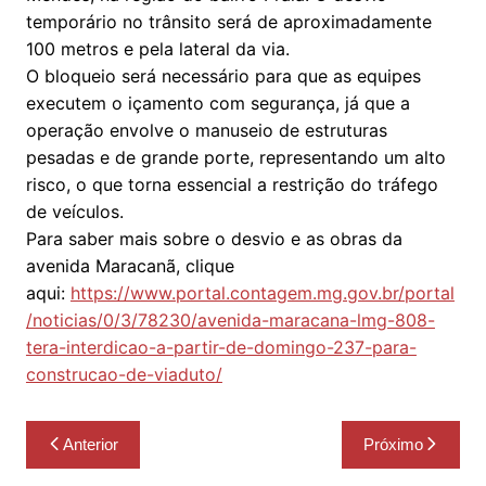
temporário no trânsito será de aproximadamente
100 metros e pela lateral da via.
O bloqueio será necessário para que as equipes
executem o içamento com segurança, já que a
operação envolve o manuseio de estruturas
pesadas e de grande porte, representando um alto
risco, o que torna essencial a restrição do tráfego
de veículos.
Para saber mais sobre o desvio e as obras da
avenida Maracanã, clique
aqui:
https://www.portal.contagem.mg.gov.br/portal
/noticias/0/3/78230/avenida-maracana-lmg-808-
tera-interdicao-a-partir-de-domingo-237-para-
construcao-de-viaduto/
Navegação
Anterior
Próximo
de