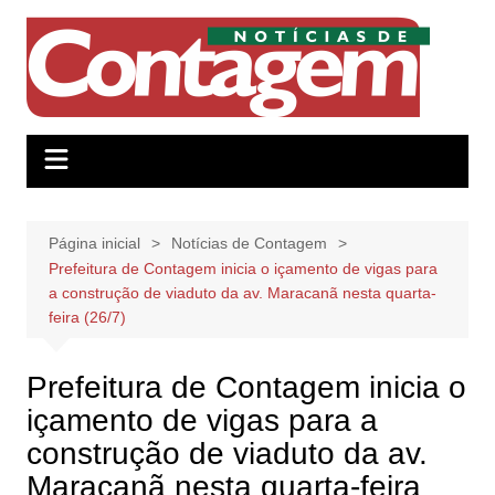
Ir
para
o
conteúdo
Página inicial
Notícias de Contagem
Prefeitura de Contagem inicia o içamento de vigas para
a construção de viaduto da av. Maracanã nesta quarta-
feira (26/7)
Prefeitura de Contagem inicia o
içamento de vigas para a
construção de viaduto da av.
Maracanã nesta quarta-feira