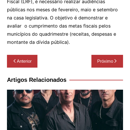
Fiscal (LRF), é necessário realizar audiências
públicas nos meses de fevereiro, maio e setembro
na casa legislativa. O objetivo é demonstrar e
avaliar o cumprimento das metas fiscais pelos
municípios do quadrimestre (receitas, despesas e
montante da dívida pública).
Navegação
Anterior
Próximo
de
Post
Artigos Relacionados