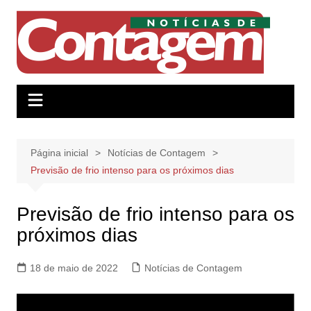
Ir
para
o
conteúdo
Página inicial
Notícias de Contagem
​Previsão de frio intenso para os próximos dias
​Previsão de frio intenso para os
próximos dias
18 de maio de 2022
Notícias de Contagem