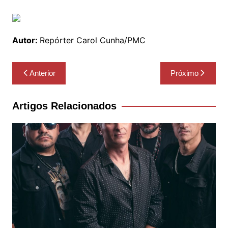
Autor:
Repórter Carol Cunha/PMC
Navegação
Anterior
Próximo
de
Post
Artigos Relacionados