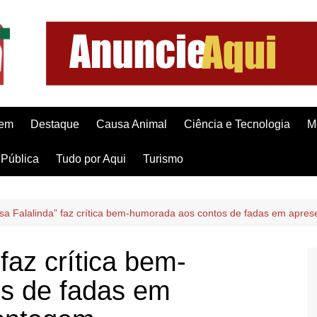
gem
Destaque
Causa Animal
Ciência e Tecnologia
M
Pública
Tudo por Aqui
Turismo
esa Falalinda” faz crítica bem-humorada aos contos de fadas em apr
faz crítica bem-
s de fadas em