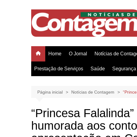
Ir
para
o
conteúdo
Home
O Jornal
Notícias de Conta
Prestação de Serviços
Saúde
Segurança 
Página inicial
Notícias de Contagem
“Princ
“Princesa Falalinda” 
humorada aos conto