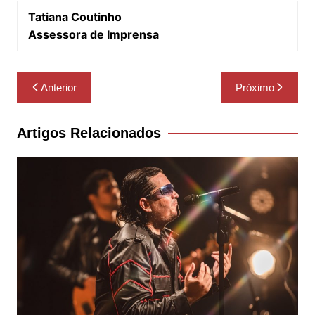
Tatiana Coutinho
Assessora de Imprensa
Navegação
Anterior
Próximo
de
Post
Artigos Relacionados