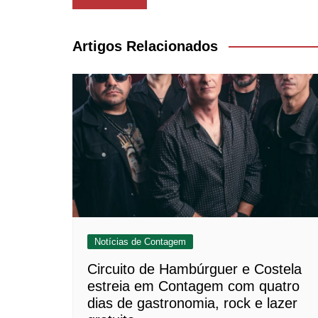
de
Post
Artigos Relacionados
Notícias de Contagem
Circuito de Hambúrguer e Costela
estreia em Contagem com quatro
dias de gastronomia, rock e lazer