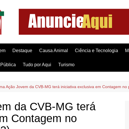
gem
Destaque
Causa Animal
Ciência e Tecnologia
M
Pública
Tudo por Aqui
Turismo
ma Ação Jovem da CVB-MG terá iniciativa exclusiva em Contagem no 
em da CVB-MG terá
a em Contagem no