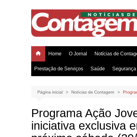
Ir
para
o
conteúdo
Home
O Jornal
Notícias de Conta
Prestação de Serviços
Saúde
Segurança 
Página inicial
Notícias de Contagem
Progra
Programa Ação Jov
iniciativa exclusiv