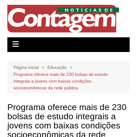
Ir
para
o
conteúdo
Página inicial
Educação
Programa oferece mais de 230 bolsas de estudo
integrais a jovens com baixas condições
socioeconômicas da rede pública
Programa oferece mais de 230
bolsas de estudo integrais a
jovens com baixas condições
socioeconômicas da rede