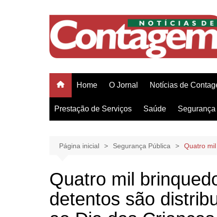
Ir
para
o
conteúdo
Home
O Jornal
Notícias de Conta
Prestação de Serviços
Saúde
Segurança 
Página inicial
Segurança Pública
Quatro mil
Quatro mil brinqued
detentos são distr