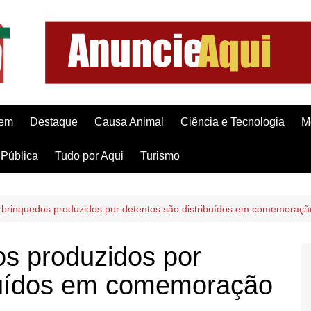
gem
Destaque
Causa Animal
Ciência e Tecnologia
M
Pública
Tudo por Aqui
Turismo
 brinquedos produzidos por detentos são distribuídos em comemoraçã
os produzidos por
ibuídos em comemoração