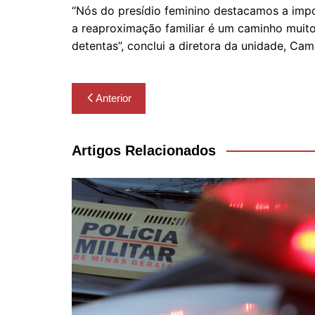
“Nós do presídio feminino destacamos a imp
a reaproximação familiar é um caminho muito 
detentas”, conclui a diretora da unidade, Cami
Navegação
Anterior
de
Post
Artigos Relacionados