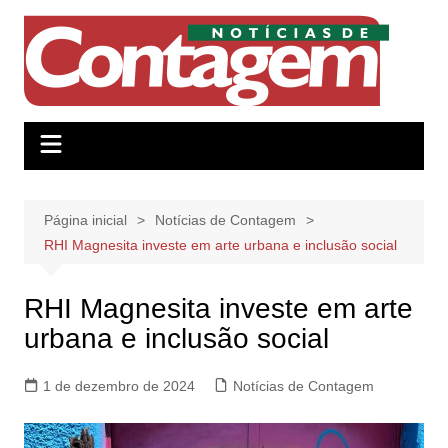
Ir
para
o
conteúdo
Página inicial
Notícias de Contagem
RHI Magnesita investe em arte urbana e inclusão social
RHI Magnesita investe em arte
urbana e inclusão social
1 de dezembro de 2024
Notícias de Contagem