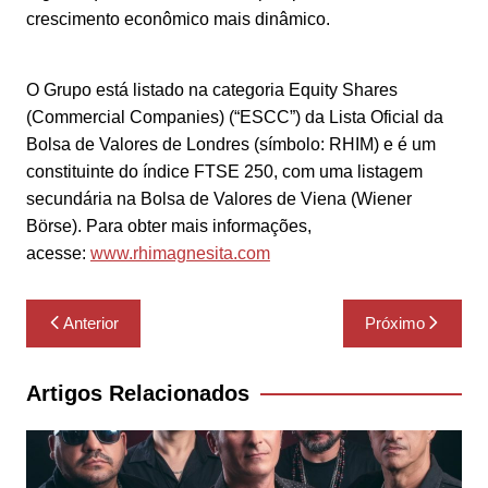
crescimento econômico mais dinâmico.
O Grupo está listado na categoria Equity Shares
(Commercial Companies) (“ESCC”) da Lista Oficial da
Bolsa de Valores de Londres (símbolo: RHIM) e é um
constituinte do índice FTSE 250, com uma listagem
secundária na Bolsa de Valores de Viena (Wiener
Börse). Para obter mais informações,
acesse:
www.rhimagnesita.com
Navegação
Anterior
Próximo
de
Post
Artigos Relacionados