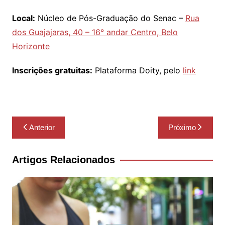
Local:
Núcleo de Pós-Graduação do Senac –
Rua
dos Guajajaras, 40 – 16° andar Centro, Belo
Horizonte
Inscrições gratuitas:
Plataforma Doity, pelo
link
Navegação
Anterior
Próximo
de
Post
Artigos Relacionados